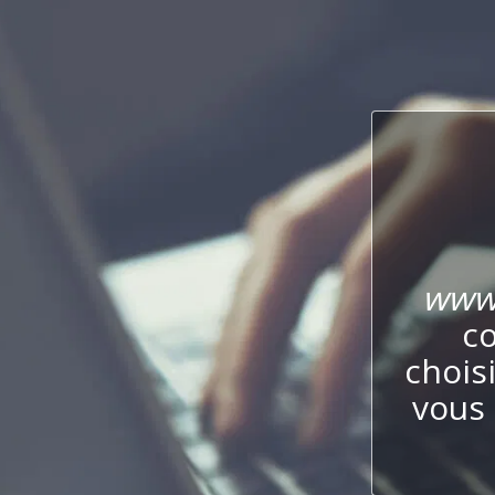
www.
co
chois
vous 