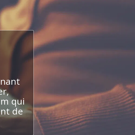
enant
er,
um qui
ent de